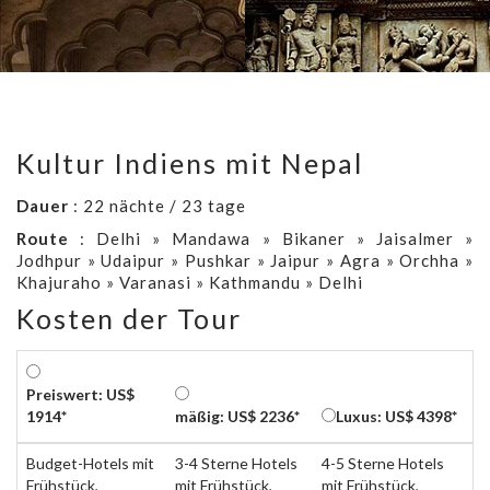
Kultur Indiens mit Nepal
Dauer
: 22 nächte / 23 tage
Route
: Delhi » Mandawa » Bikaner » Jaisalmer »
Jodhpur » Udaipur » Pushkar » Jaipur » Agra » Orchha »
Khajuraho » Varanasi » Kathmandu » Delhi
Kosten der Tour
Preiswert: US$
1914*
mäßig: US$ 2236*
Luxus: US$ 4398*
Budget-Hotels mit
3-4 Sterne Hotels
4-5 Sterne Hotels
Frühstück,
mit Frühstück,
mit Frühstück,