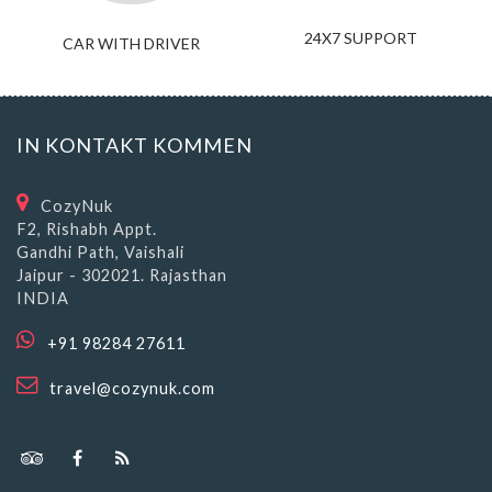
24X7 SUPPORT
CAR WITH DRIVER
IN KONTAKT KOMMEN
CozyNuk
F2, Rishabh Appt.
Gandhi Path, Vaishali
Jaipur - 302021. Rajasthan
INDIA
+91 98284 27611
travel@cozynuk.com