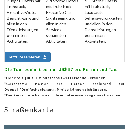
Budget-Hotels mit
3-4 Sterne Hotels
4-5 Sterne Hotels
Frühstück,
mit Frühstück,
mit Frühstück,
Executive-Auto,
Executive Car,
Luxusauto,
Besichtigung und
Sightseeing und
Sehenswürdigkeiten
allen in den
allen in den
und allen in den
Dienstleistungen
Services
Dienstleistungen
genannten
genannten
genannten
Aktivitäten.
Aktivitäten.
Aktivitäten.
Jetzt Reservieren
Die Tour beginnt bei nur US$ 87 pro Person und Tag.
*Der Preis gilt für mindestens zwei reisende Personen.
*Geschätzte Kosten pro Person basierend auf
Doppel-/Dreifachbelegung. Preise können sich ändern.
*Die Reiseroute kann nach Ihren Interessen angepasst werden.
Straßenkarte