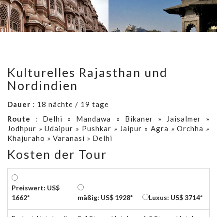
Kulturelles Rajasthan und
Nordindien
Dauer
: 18 nächte / 19 tage
Route
: Delhi » Mandawa » Bikaner » Jaisalmer »
Jodhpur » Udaipur » Pushkar » Jaipur » Agra » Orchha »
Khajuraho » Varanasi » Delhi
Kosten der Tour
Preiswert: US$
1662*
mäßig: US$ 1928*
Luxus: US$ 3714*