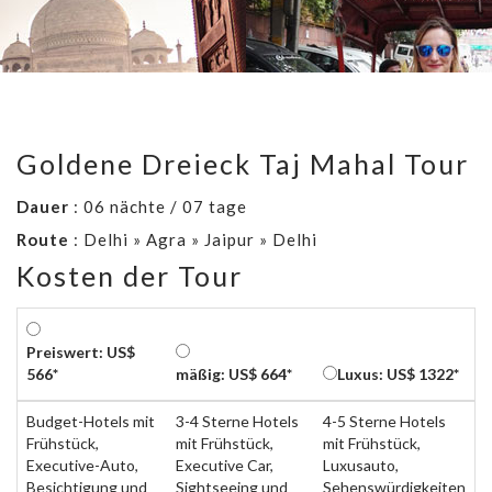
Goldene Dreieck Taj Mahal Tour
Dauer
: 06 nächte / 07 tage
Route
: Delhi » Agra » Jaipur » Delhi
Kosten der Tour
Preiswert: US$
566*
mäßig: US$ 664*
Luxus: US$ 1322*
Budget-Hotels mit
3-4 Sterne Hotels
4-5 Sterne Hotels
Frühstück,
mit Frühstück,
mit Frühstück,
Executive-Auto,
Executive Car,
Luxusauto,
Besichtigung und
Sightseeing und
Sehenswürdigkeiten