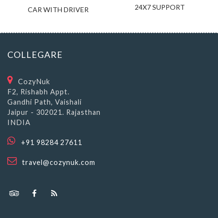
24X7 SUPPORT
CAR WITH DRIVER
COLLEGARE
CozyNuk
F2, Rishabh Appt.
Gandhi Path, Vaishali
Jaipur - 302021. Rajasthan
INDIA
+91 98284 27611
travel@cozynuk.com