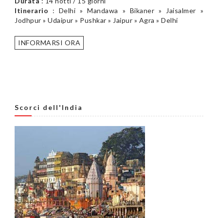
Durata
: 14 notti / 15 giorni
Itinerario
: Delhi » Mandawa » Bikaner » Jaisalmer »
Jodhpur » Udaipur » Pushkar » Jaipur » Agra » Delhi
INFORMARSI ORA
Scorci dell'India