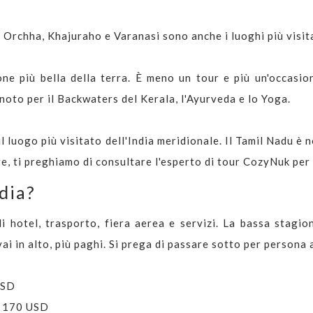
, Orchha, Khajuraho e Varanasi sono anche i luoghi più visita
one più bella della terra. È meno un tour e più un'occasio
 noto per il Backwaters del Kerala, l'Ayurveda e lo Yoga.
l luogo più visitato dell'India meridionale. Il Tamil Nadu è n
e, ti preghiamo di consultare l'esperto di tour CozyNuk per 
ndia?
i hotel, trasporto, fiera aerea e servizi. La bassa stagion
i in alto, più paghi. Si prega di passare sotto per persona 
USD
a 170 USD