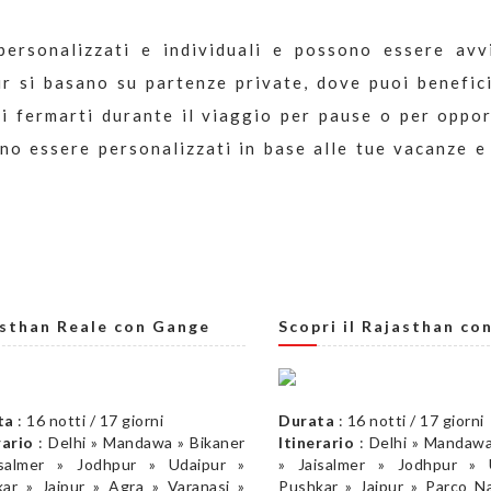
personalizzati e individuali e possono essere avvi
r si basano su partenze private, dove puoi benefic
di fermarti durante il viaggio per pause o per oppo
no essere personalizzati in base alle tue vacanze e
sthan Reale con Gange
Scopri il Rajasthan co
ta
: 16 notti / 17 giorni
Durata
: 16 notti / 17 giorni
rario
: Delhi » Mandawa » Bikaner
Itinerario
: Delhi » Mandawa
isalmer » Jodhpur » Udaipur »
» Jaisalmer » Jodhpur » 
ar » Jaipur » Agra » Varanasi »
Pushkar » Jaipur » Parco Na