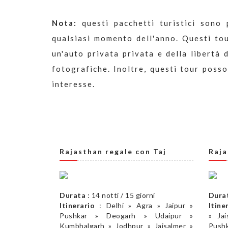
Nota:
questi pacchetti turistici sono 
qualsiasi momento dell'anno. Questi tou
un'auto privata privata e della libertà 
fotografiche. Inoltre, questi tour posso
interesse.
Rajasthan regale con Taj
Raja
Durata
: 14 notti / 15 giorni
Dura
Itinerario
: Delhi » Agra » Jaipur »
Itine
Pushkar » Deogarh » Udaipur »
» Ja
Kumbhalgarh » Jodhpur » Jaisalmer »
Pushk