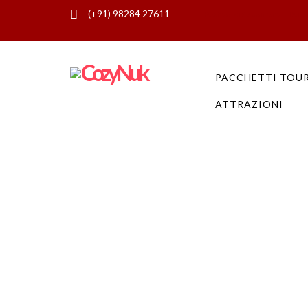
(+91) 98284 27611
Pacchetti di 2 settimane in Rajas
PACCHETTI TOU
ATTRAZIONI