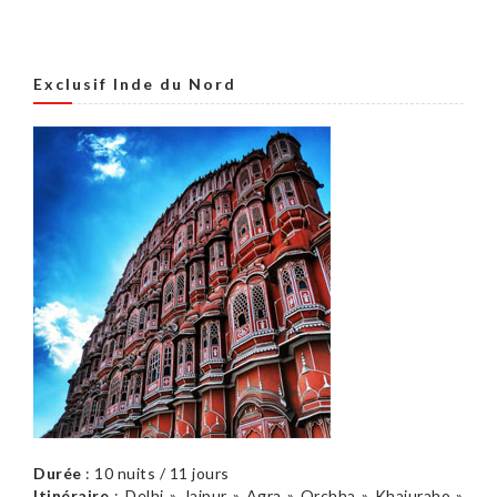
Exclusif Inde du Nord
Durée
: 10 nuits / 11 jours
Itinéraire
: Delhi » Jaipur » Agra » Orchha » Khajuraho »