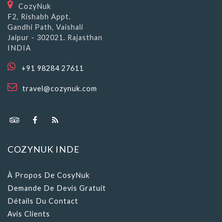
CozyNuk
F2, Rishabh Appt.
Gandhi Path, Vaishali
Jaipur - 302021. Rajasthan
INDIA
+91 98284 27611
travel@cozynuk.com
COZYNUK INDE
À Propos De CosyNuk
Demande De Devis Gratuit
Détails Du Contact
Avis Clients