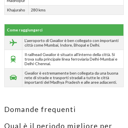
Madhopur
Khajuraho
280 kms
Come raggiungerci
L'aeroporto di Gwalior è ben collegato con importanti
città come Mumbai, Indore, Bhopal e Delhi.
Il railhead Gwalior è situato all'interno della città. Si
trova sulla principale linea ferroviaria Delhi-Mumbai e
Delhi-Chennai.
Gwalior è estremamente ben collegata da una buona
rete di strade e trasporti stradali a tutte le città
importanti del Madhya Pradesh e alle aree adiacenti.
Domande frequenti
Qual è il periodo migliore per