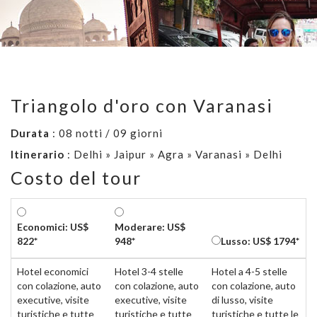
Triangolo d'oro con Varanasi
Durata
: 08 notti / 09 giorni
Itinerario
: Delhi » Jaipur » Agra » Varanasi » Delhi
Costo del tour
Economici: US$
Moderare: US$
822*
948*
Lusso: US$ 1794*
Hotel economici
Hotel 3-4 stelle
Hotel a 4-5 stelle
con colazione, auto
con colazione, auto
con colazione, auto
executive, visite
executive, visite
di lusso, visite
turistiche e tutte
turistiche e tutte
turistiche e tutte le