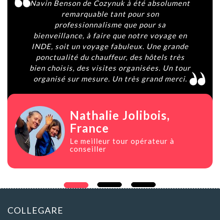
vin Benson de Cozynuk à été absolument
Agenci
remarquable tant pour son
han t
professionnalisme que pour sa
cond
ienveillance, à faire que notre voyage en
viaje
DE, soit un voyage fabuleux. Une grande
contac
onctualité du chauffeur, des hôtels très
y segu
en choisis, des visites organisées. Un tour
rganisé sur mesure. Un très grand merci.
Nathalie Jolibois
,
France
Le meilleur tour opérateur à
conseiller
COLLEGARE