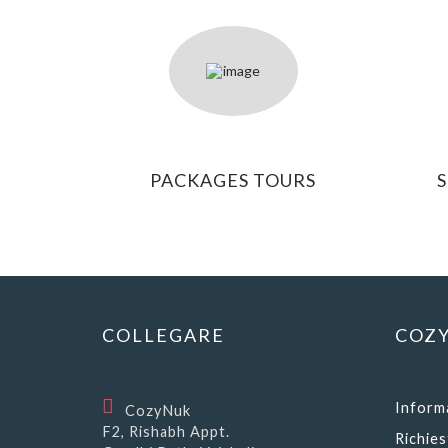
PACKAGES TOURS
COLLEGARE
COZY
Inform
CozyNuk
F2, Rishabh Appt.
Richies