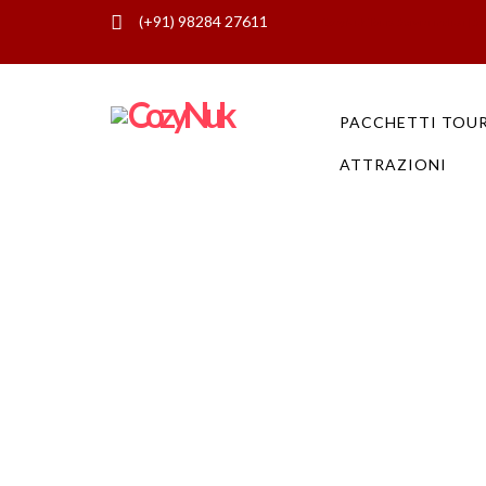
(+91) 98284 27611
CozyNuk Tours Servizi inclusi | Ser
PACCHETTI TOU
ATTRAZIONI