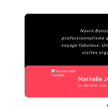
Navin Benso
professionnalisme q
voyage fabuleux. Une
visites org
Nathalie J
Le meilleur tour