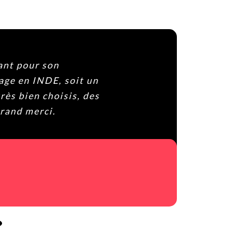
ant pour son
age en INDE, soit un
rès bien choisis, des
grand merci.