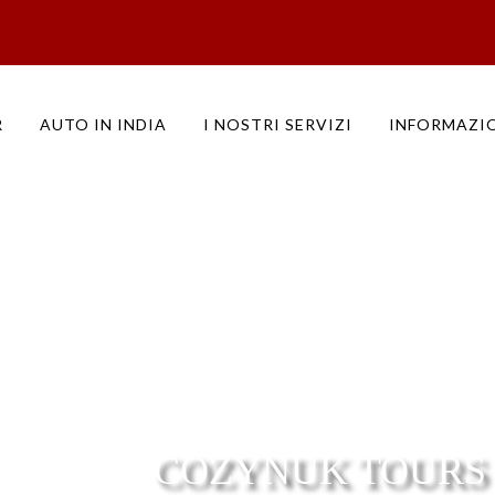
vizi non inclusi | India del nord del sud | Note speciali | servizi di viaggio in India
R
AUTO IN INDIA
I NOSTRI SERVIZI
INFORMAZI
COZYNUK TOURS S