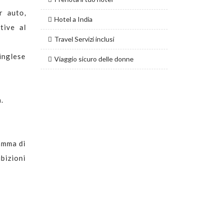
r auto,
Hotel a India
tive al
Travel Servizi inclusi
inglese
Viaggio sicuro delle donne
.
amma di
ibizioni