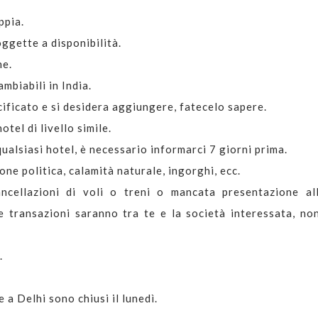
ppia.
oggette a disponibilità.
he.
ambiabili in India.
cificato e si desidera aggiungere, fatecelo sapere.
tel di livello simile.
ualsiasi hotel, è necessario informarci 7 giorni prima.
ne politica, calamità naturale, ingorghi, ecc.
cellazioni di voli o treni o mancata presentazione all
e transazioni saranno tra te e la società interessata, no
.
a Delhi sono chiusi il lunedì.