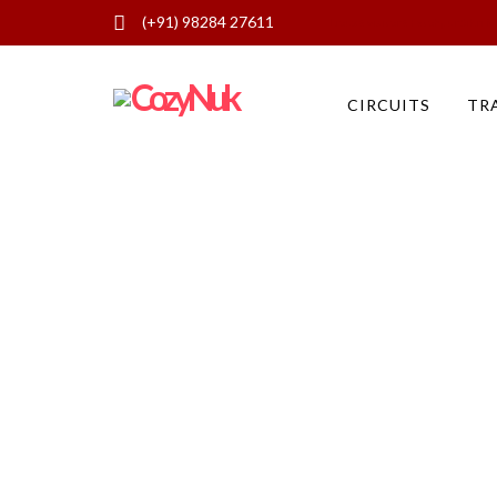
(+91) 98284 27611
Lieux à visiter à Fatehpur Sikri 
CIRCUITS
TR