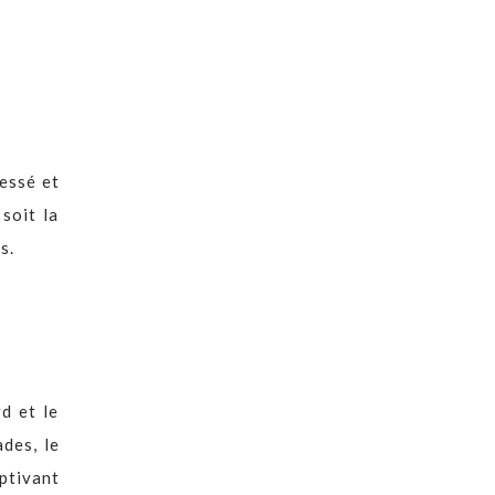
cessé et
soit la
s.
d et le
ades, le
aptivant