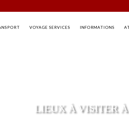
Monuments Visites à la journée à Fatehpur Sikri choses à faire à Fatehpur Sikri
ANSPORT
VOYAGE SERVICES
INFORMATIONS
A
LIEUX À VISITER À