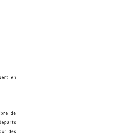
pert en
mbre de
départs
our des