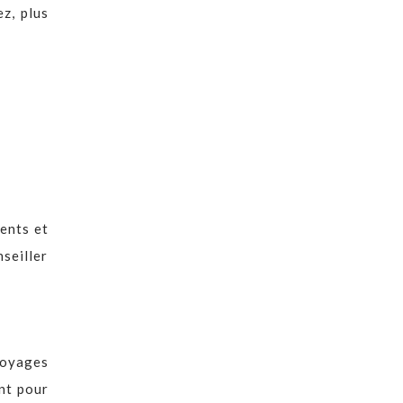
z, plus
cents et
seiller
voyages
nt pour