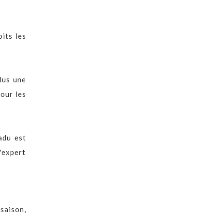
its les
plus une
our les
adu est
l'expert
saison,