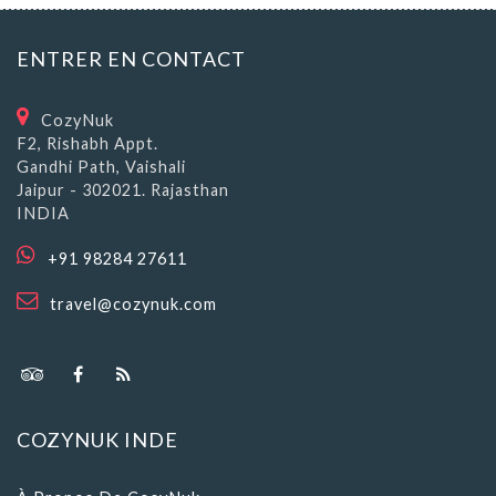
ENTRER EN CONTACT
CozyNuk
F2, Rishabh Appt.
Gandhi Path, Vaishali
Jaipur - 302021. Rajasthan
INDIA
+91 98284 27611
travel@cozynuk.com
COZYNUK INDE