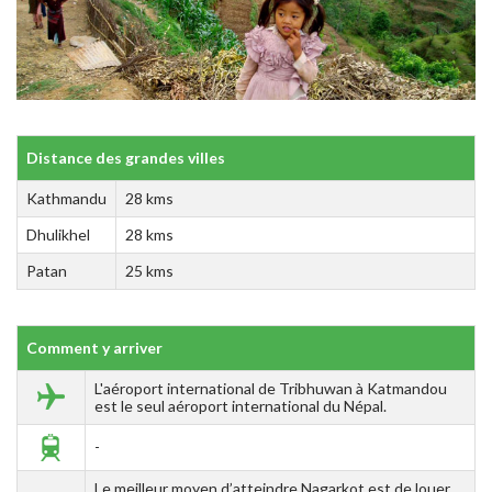
Distance des grandes villes
Kathmandu
28 kms
Dhulikhel
28 kms
Patan
25 kms
Comment y arriver
L'aéroport international de Tribhuwan à Katmandou
est le seul aéroport international du Népal.
-
Le meilleur moyen d’atteindre Nagarkot est de louer