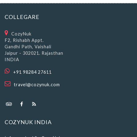
COLLEGARE
CozyNuk
F2, Rishabh Appt.
Gandhi Path, Vaishali
Jaipur - 302021. Rajasthan
INDIA
+91 98284 27611
travel@cozynuk.com
COZYNUK INDIA