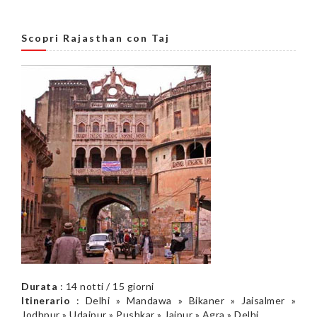
Scopri Rajasthan con Taj
Durata
: 14 notti / 15 giorni
Itinerario
: Delhi » Mandawa » Bikaner » Jaisalmer »
Jodhpur » Udaipur » Pushkar » Jaipur » Agra » Delhi